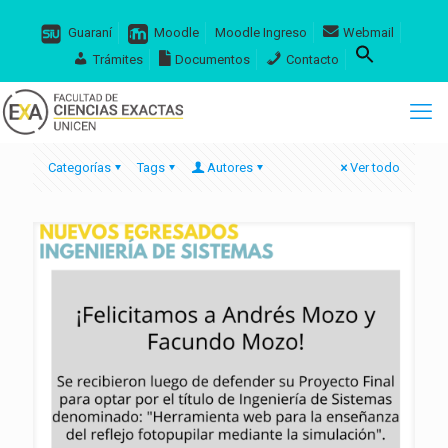
Guaraní
Moodle
Moodle Ingreso
Webmail
Trámites
Documentos
Contacto
Categorías
Tags
Autores
Ver todo