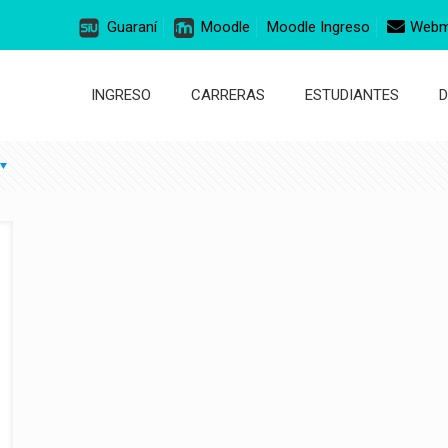
Guaraní
Moodle
Moodle Ingreso
Webm
INGRESO
CARRERAS
ESTUDIANTES