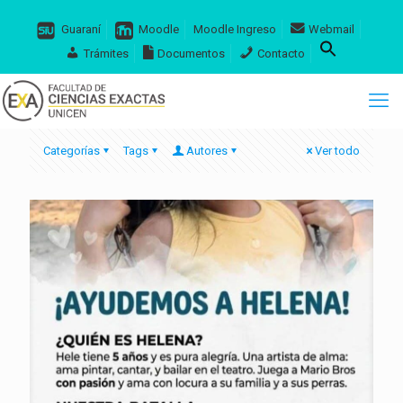
Guaraní
Moodle
Moodle Ingreso
Webmail
Trámites
Documentos
Contacto
Categorías
Tags
Autores
Ver todo