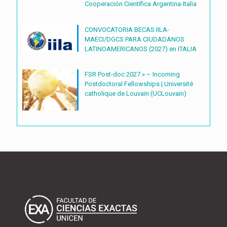
Cooperación Científica Argentina-Italia
CONVOCATORIA BECAS IILA-
MAECI/DGCS PARA CIUDADANOS
LATINOAMERICANOS (2027) en ITALIA
FSR Post-doc 2027 » – Incoming
Postdoctoral Fellowships | Université
catholique de Louvain (UCLouvain)