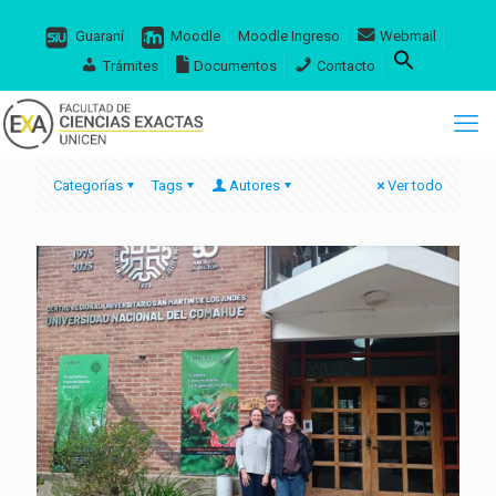
Guaraní
Moodle
Moodle Ingreso
Webmail
Trámites
Documentos
Contacto
Categorías
Tags
Autores
Ver todo