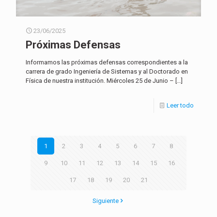
23/06/2025
Próximas Defensas
Informamos las próximas defensas correspondientes a la
carrera de grado Ingeniería de Sistemas y al Doctorado en
Física de nuestra institución. Miércoles 25 de Junio –
[…]
Leer todo
1
2
3
4
5
6
7
8
9
10
11
12
13
14
15
16
17
18
19
20
21
Siguiente