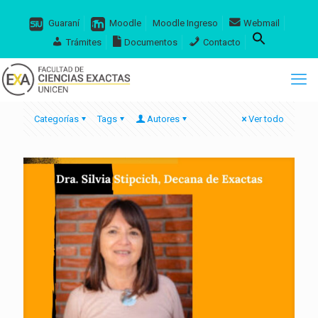
Guaraní
Moodle
Moodle Ingreso
Webmail
Trámites
Documentos
Contacto
Categorías
Tags
Autores
Ver todo