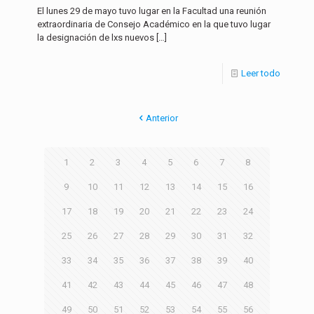
El lunes 29 de mayo tuvo lugar en la Facultad una reunión
extraordinaria de Consejo Académico en la que tuvo lugar
la designación de lxs nuevos
[…]
Leer todo
Anterior
1
2
3
4
5
6
7
8
9
10
11
12
13
14
15
16
17
18
19
20
21
22
23
24
25
26
27
28
29
30
31
32
33
34
35
36
37
38
39
40
41
42
43
44
45
46
47
48
49
50
51
52
53
54
55
56