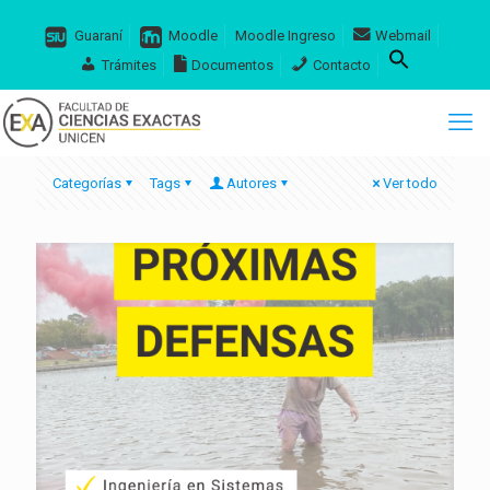
Guaraní
Moodle
Moodle Ingreso
Webmail
Trámites
Documentos
Contacto
Categorías
Tags
Autores
Ver todo