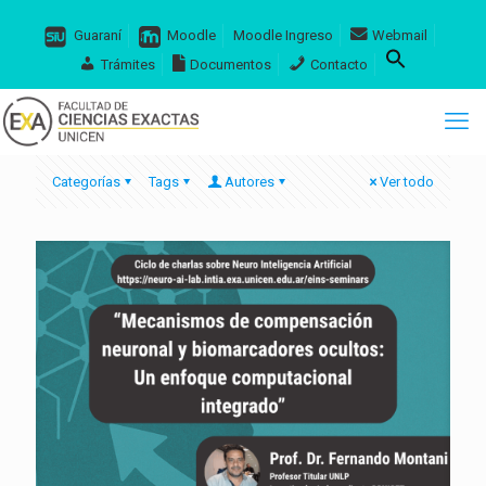
Guaraní
Moodle
Moodle Ingreso
Webmail
Trámites
Documentos
Contacto
Categorías
Tags
Autores
Ver todo