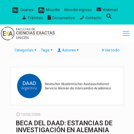
Guaraní
Moodle
Moodle Ingreso
Webmail
Trámites
Documentos
Contacto
Categorías
Tags
Autores
Ver todo
10/02/2026
BECA DEL DAAD: ESTANCIAS DE
INVESTIGACIÓN EN ALEMANIA