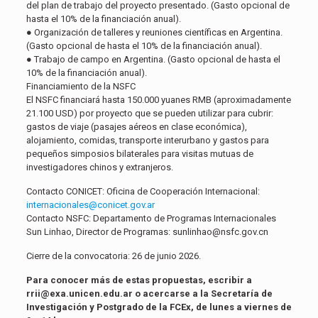
del plan de trabajo del proyecto presentado. (Gasto opcional de
hasta el 10% de la financiación anual).
● Organización de talleres y reuniones científicas en Argentina.
(Gasto opcional de hasta el 10% de la financiación anual).
● Trabajo de campo en Argentina. (Gasto opcional de hasta el
10% de la financiación anual).
Financiamiento de la NSFC
El NSFC financiará hasta 150.000 yuanes RMB (aproximadamente
21.100 USD) por proyecto que se pueden utilizar para cubrir:
gastos de viaje (pasajes aéreos en clase económica),
alojamiento, comidas, transporte interurbano y gastos para
pequeños simposios bilaterales para visitas mutuas de
investigadores chinos y extranjeros.
Contacto CONICET:
Oficina de Cooperación Internacional:
internacionales@conicet.gov.ar
Contacto NSFC:
Departamento de Programas Internacionales
Sun Linhao, Director de Programas: sunlinhao@nsfc.gov.cn
Cierre de la convocatoria:
26 de junio 2026.
Para conocer más de estas propuestas, escribir a
rrii@exa.unicen.edu.ar
o acercarse a la Secretaría de
Investigación y Postgrado de la FCEx, de lunes a viernes de