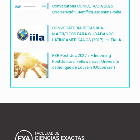
TECNOLÓGICAS2027 – (BDOC27)
Convocatoria CONICET-CUIA 2026 –
Cooperación Científica Argentina-Italia
CONVOCATORIA BECAS IILA-
MAECI/DGCS PARA CIUDADANOS
LATINOAMERICANOS (2027) en ITALIA
FSR Post-doc 2027 » – Incoming
Postdoctoral Fellowships | Université
catholique de Louvain (UCLouvain)