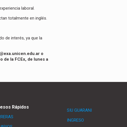
xperiencia laboral.
tan totalmente en inglés.
o de interés, ya que la
ii@exa.unicen.edu.ar
o
o de la FCEx, de lunes a
esos Rápidos
SIU GUARANI
RRERAS
INGRESO
ARIOS