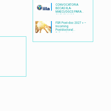
CONVOCATORIA
BECAS IILA-
MAECI/DGCS PARA
CIUDADANOS
LATINOAMERICANOS
(2027) en ITALIA
FSR Post-doc 2027 » –
Incoming
Postdoctoral
Fellowships |
Université catholique
de Louvain
(UCLouvain)