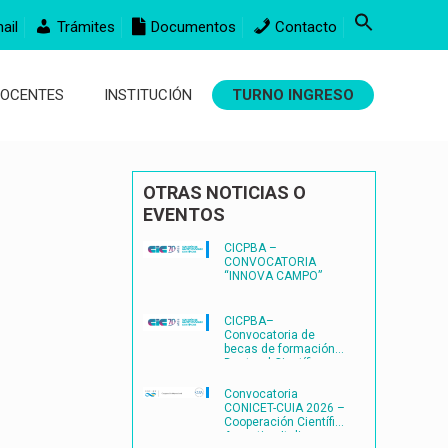
ail
Trámites
Documentos
Contacto
DOCENTES
INSTITUCIÓN
TURNO INGRESO
OTRAS NOTICIAS O
EVENTOS
CICPBA –
CONVOCATORIA
“INNOVA CAMPO”
CICPBA–
Convocatoria de
becas de formación
Doctoral Científico-
Tecnológicas
FORMACIÓN
Convocatoria
DOCTORAL
CONICET-CUIA 2026 –
CIENTÍFICO-
Cooperación Científica
TECNOLÓGICAS2027
Argentina-Italia
– (BDOC27)