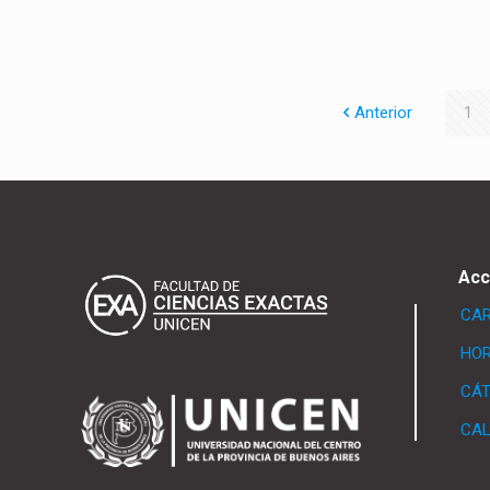
Anterior
1
Acc
CA
HOR
CÁ
CAL