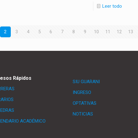
Leer todo
2
3
4
5
6
7
8
9
10
11
12
13
esos Rápidos
SIU GUARANI
RRERAS
INGRESO
ARIOS
OPTATIVAS
TEDRAS
NOTICIAS
ENDARIO ACADÉMICO