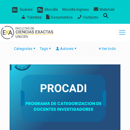
Guaraní
Moodle
Moodle Ingreso
Webmail
Trámites
Documentos
Contacto
Categorías
Tags
Autores
Ver todo