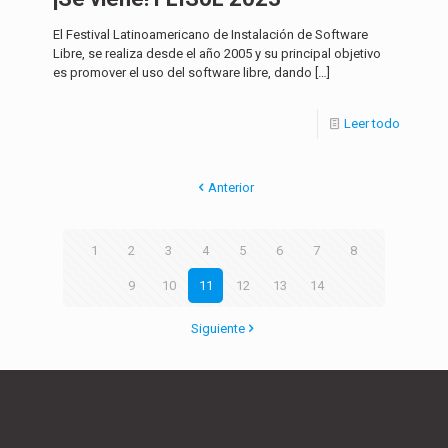
El Festival Latinoamericano de Instalación de Software
Libre, se realiza desde el año 2005 y su principal objetivo
es promover el uso del software libre, dando
[…]
Leer todo
Anterior
1
2
3
4
5
6
7
8
9
10
11
12
13
14
Siguiente