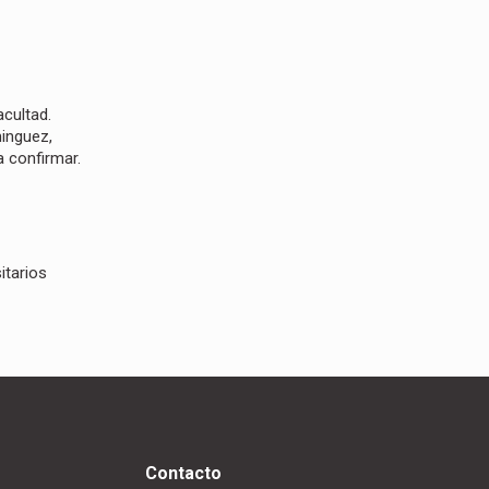
acultad.
minguez,
a confirmar.
itarios
Contacto