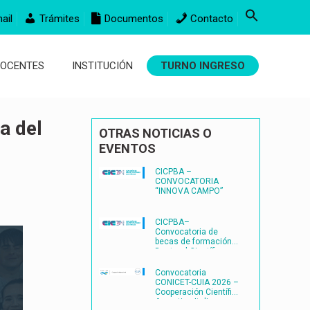
ail
Trámites
Documentos
Contacto
DOCENTES
INSTITUCIÓN
TURNO INGRESO
a del
OTRAS NOTICIAS O
EVENTOS
CICPBA –
CONVOCATORIA
“INNOVA CAMPO”
CICPBA–
Convocatoria de
becas de formación
Doctoral Científico-
Tecnológicas
FORMACIÓN
Convocatoria
DOCTORAL
CONICET-CUIA 2026 –
CIENTÍFICO-
Cooperación Científica
TECNOLÓGICAS2027
Argentina-Italia
– (BDOC27)