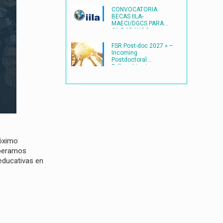
CONVOCATORIA
BECAS IILA-
MAECI/DGCS PARA
CIUDADANOS
LATINOAMERICANOS
(2027) en ITALIA
FSR Post-doc 2027 » –
Incoming
Postdoctoral
Fellowships |
Université catholique
de Louvain
(UCLouvain)
óximo
speramos
 educativas en