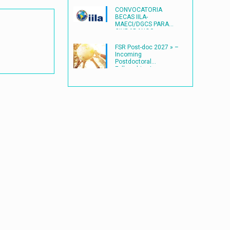
CONVOCATORIA
BECAS IILA-
MAECI/DGCS PARA
CIUDADANOS
LATINOAMERICANOS
(2027) en ITALIA
FSR Post-doc 2027 » –
Incoming
Postdoctoral
Fellowships |
Université catholique
de Louvain
(UCLouvain)