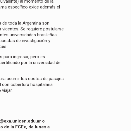
equivalente) al momento de la
grama específico exige además el
s de toda la Argentina son
 vigentes. Se requiere postularse
tes universidades brasileñas
opuestas de investigación y
cés.
s para ingresar, pero es
ertificado por la universidad de
para asumir los costos de pasajes
l con cobertura hospitalaria
e viajar.
ii@exa.unicen.edu.ar
o
o de la FCEx, de lunes a