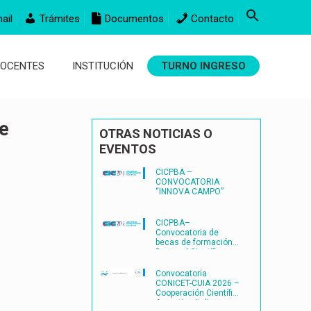
ail
Trámites
Documentos
Contacto
DOCENTES
INSTITUCIÓN
TURNO INGRESO
e
OTRAS NOTICIAS O
EVENTOS
CICPBA –
CONVOCATORIA
“INNOVA CAMPO”
CICPBA–
Convocatoria de
becas de formación
Doctoral Científico-
Tecnológicas
FORMACIÓN
Convocatoria
DOCTORAL
CONICET-CUIA 2026 –
CIENTÍFICO-
Cooperación Científica
TECNOLÓGICAS2027
Argentina-Italia
– (BDOC27)