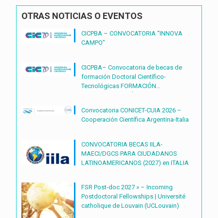
OTRAS NOTICIAS O EVENTOS
CICPBA – CONVOCATORIA “INNOVA
CAMPO”
CICPBA– Convocatoria de becas de
formación Doctoral Científico-
Tecnológicas FORMACIÓN
DOCTORAL CIENTÍFICO-
TECNOLÓGICAS2027 – (BDOC27)
Convocatoria CONICET-CUIA 2026 –
Cooperación Científica Argentina-Italia
CONVOCATORIA BECAS IILA-
MAECI/DGCS PARA CIUDADANOS
LATINOAMERICANOS (2027) en ITALIA
FSR Post-doc 2027 » – Incoming
Postdoctoral Fellowships | Université
catholique de Louvain (UCLouvain)