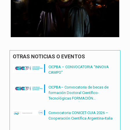
OTRAS NOTICIAS O EVENTOS
CICPBA – CONVOCATORIA “INNOVA
CAMPO”
CICPBA– Convocatoria de becas de
formación Doctoral Científico-
Tecnológicas FORMACIÓN
DOCTORAL CIENTÍFICO-
TECNOLÓGICAS2027 – (BDOC27)
Convocatoria CONICET-CUIA 2026 –
Cooperación Científica Argentina-Italia