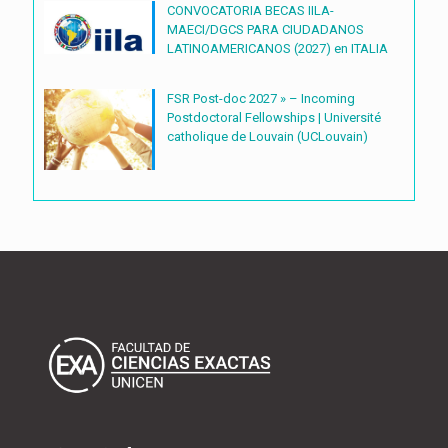
CONVOCATORIA BECAS IILA-
MAECI/DGCS PARA CIUDADANOS
LATINOAMERICANOS (2027) en ITALIA
FSR Post-doc 2027 » – Incoming
Postdoctoral Fellowships | Université
catholique de Louvain (UCLouvain)