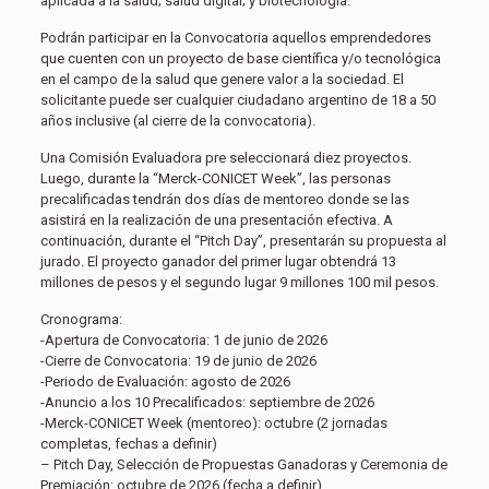
aplicada a la salud; salud digital; y biotecnología.
Podrán participar en la Convocatoria aquellos emprendedores
que cuenten con un proyecto de base científica y/o tecnológica
en el campo de la salud que genere valor a la sociedad. El
solicitante puede ser cualquier ciudadano argentino de 18 a 50
años inclusive (al cierre de la convocatoria).
Una Comisión Evaluadora pre seleccionará diez proyectos.
Luego, durante la “Merck-CONICET Week”, las personas
precalificadas tendrán dos días de mentoreo donde se las
asistirá en la realización de una presentación efectiva. A
continuación, durante el “Pitch Day”, presentarán su propuesta al
jurado. El proyecto ganador del primer lugar obtendrá 13
millones de pesos y el segundo lugar 9 millones 100 mil pesos.
Cronograma:
-Apertura de Convocatoria: 1 de junio de 2026
-Cierre de Convocatoria: 19 de junio de 2026
-Periodo de Evaluación: agosto de 2026
-Anuncio a los 10 Precalificados: septiembre de 2026
-Merck-CONICET Week (mentoreo): octubre (2 jornadas
completas, fechas a definir)
– Pitch Day, Selección de Propuestas Ganadoras y Ceremonia de
Premiación: octubre de 2026 (fecha a definir)