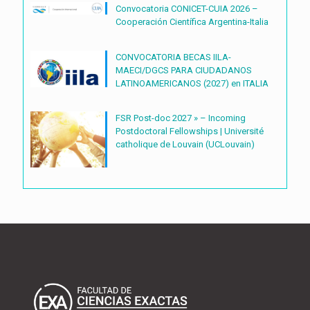
TECNOLÓGICAS2027 – (BDOC27)
Convocatoria CONICET-CUIA 2026 –
Cooperación Científica Argentina-Italia
CONVOCATORIA BECAS IILA-
MAECI/DGCS PARA CIUDADANOS
LATINOAMERICANOS (2027) en ITALIA
FSR Post-doc 2027 » – Incoming
Postdoctoral Fellowships | Université
catholique de Louvain (UCLouvain)