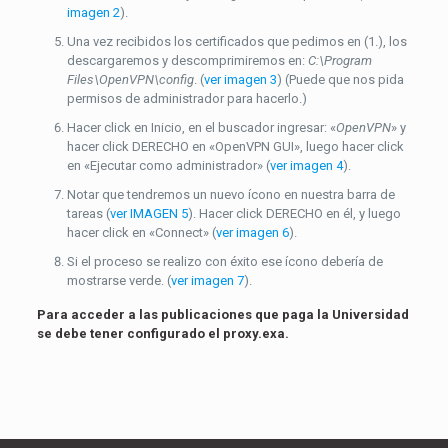
imagen 2
).
Una vez recibidos los certificados que pedimos en (1.), los
descargaremos y descomprimiremos en:
C:\Program
Files\OpenVPN\config
. (
ver imagen 3
) (Puede que nos pida
permisos de administrador para hacerlo.)
Hacer click en Inicio, en el buscador ingresar: «
OpenVPN
» y
hacer click DERECHO en «OpenVPN GUI», luego hacer click
en «Ejecutar como administrador» (
ver imagen 4
).
Notar que tendremos un nuevo ícono en nuestra barra de
tareas (
ver IMAGEN 5
). Hacer click DERECHO en él, y luego
hacer click en «Connect» (
ver imagen 6
).
Si el proceso se realizo con éxito ese ícono debería de
mostrarse verde. (
ver imagen 7
).
Para acceder a las publicaciones que paga la Universidad
se debe tener configurado el proxy.exa.