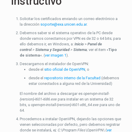
Instructivo
Solicitar los certificados enviando un correo electrónico a
la dirección
soporte@exa.unicen.edu.ar
.
Debemos saber si el sistema operativo de la PC desde
donde vamos conectarnos por VPN es de 32 o 64 bits; para
ello debemos ir, en Windows, a:
Inicio
>
Panel de
control
>
Sistema y Seguridad
>
Sistema
;
ver el item «
Tipo
de sistema
«. (
ver imagen 1
).
Descargamos el instalador de OpenVPN:
desde el
sitio oficial de OpenVPN
, o
desde el
repositorio interno de la Facultad
(debemos
estar conectados a alguna red de la Universidad)
El nombre del archivo a descargar es
openvpn-install-
{version}-I601-i686.exe
para instalar en un sistema de 32
bits, u
openvpn-install-{version}-I601-x86_64.exe
para uno de
64.
Procedemos a instalar OpenVPN, dejando las opciones que
vienen seleccionadas por defecto, pero debemos registrar
donde se instalará, ej:
C:\Program Files\OpenVPN\
(
ver