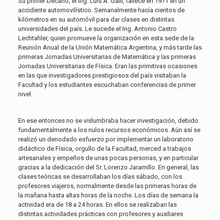
Su primer Decano, el Ing. Luis A. Galli, fallece en 1971 en un
accidente automovilístico. Semanalmente hacía cientos de
kilómetros en su automóvil para dar clases en distintas
universidades del país. Le sucede el Ing. Antonio Castro
Lechtahler, quien promueve la organización en esta sede de la
Reunión Anual de la Unión Matemática Argentina, y más tarde las
primeras Jornadas Universitarias de Matemática y las primeras
Jornadas Universitarias de Física. Eran las primitivas ocasiones
en las que investigadores prestigiosos del país visitaban la
Facultad y los estudiantes escuchaban conferencias de primer
nivel.
En ese entonces no se vislumbraba hacer investigación, debido
fundamentalmente a los nulos recursos económicos. Aún así se
realizó un denodado esfuerzo por implementar un laboratorio
didáctico de Física, orgullo de la Facultad, merced a trabajos
artesanales y empeños de unas pocas personas, y en particular
gracias a la dedicación del Sr. Lorenzo Jaramillo. En general, las
clases teóricas se desarrollaban los días sábado, con los
profesores viajeros, normalmente desde las primeras horas de
la mañana hasta altas horas de la noche. Los días de semana la
actividad era de 18 a 24 horas. En ellos se realizaban las
distintas actividades prácticas con profesores y auxiliares