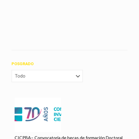
ÍA
POSGRADO
BE
 |
CICPBA– Convocatoria de becas de formación Doctoral
s