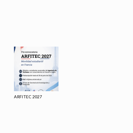
A
PR
VE
ARFITEC 2027