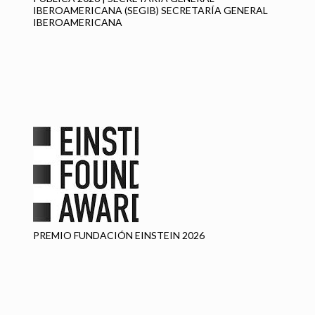
IBEROAMERICANA (SEGIB) SECRETARÍA GENERAL
IBEROAMERICANA
–
CU
EN
a:
P
P
PREMIO FUNDACIÓN EINSTEIN 2026