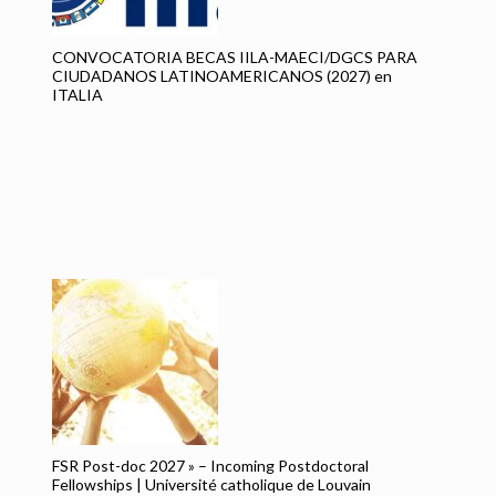
CONVOCATORIA BECAS IILA-MAECI/DGCS PARA
C
CIUDADANOS LATINOAMERICANOS (2027) en
IP
D
ITALIA
T
Pr
Te
FSR Post-doc 2027 » – Incoming Postdoctoral
Fellowships | Université catholique de Louvain