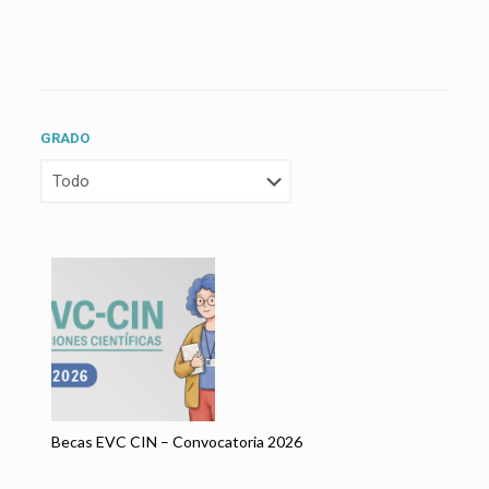
GRADO
BE
Becas EVC CIN – Convocatoria 2026
GR
DE
DE