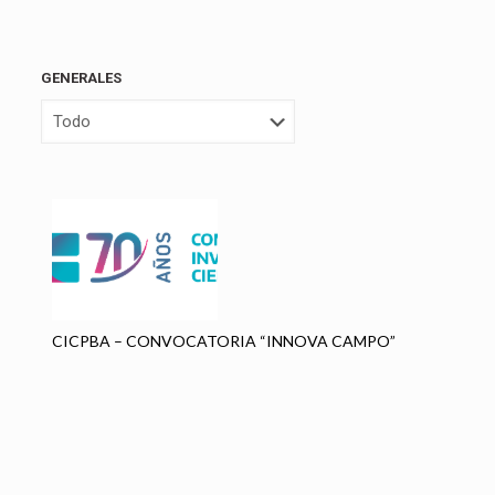
GENERALES
CICPBA – CONVOCATORIA “INNOVA CAMPO”
CU
A
E
L