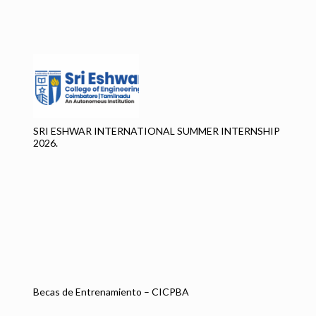
CO
IN
SRI ESHWAR INTERNATIONAL SUMMER INTERNSHIP
2026.
BE
CI
Becas de Entrenamiento – CICPBA