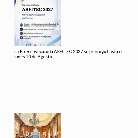
Es
pa
I
La Pre-convocatoria ARFITEC 2027 se prorrogó hasta el
lunes 10 de Agosto
In
ví
es