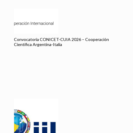
BE
F
(A
Convocatoria CONICET-CUIA 2026 – Cooperación
Científica Argentina-Italia
ER
(E