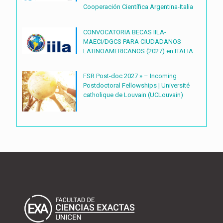
Cooperación Científica Argentina-Italia
CONVOCATORIA BECAS IILA-
MAECI/DGCS PARA CIUDADANOS
LATINOAMERICANOS (2027) en ITALIA
FSR Post-doc 2027 » – Incoming
Postdoctoral Fellowships | Université
catholique de Louvain (UCLouvain)