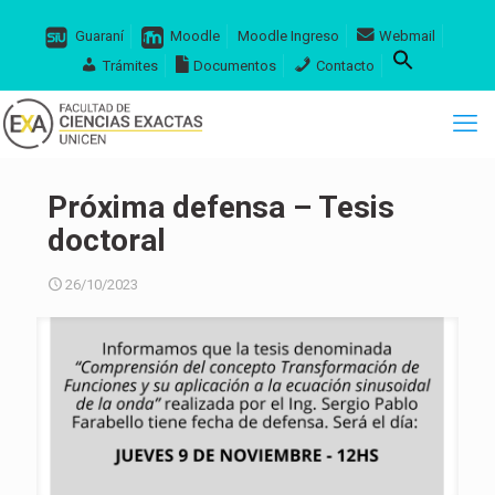
Guaraní
Moodle
Moodle Ingreso
Webmail
Trámites
Documentos
Contacto
Próxima defensa – Tesis
doctoral
26/10/2023