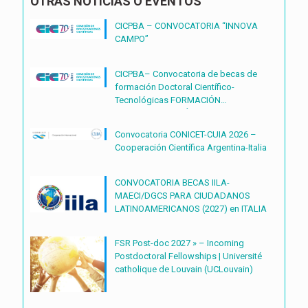
OTRAS NOTICIAS O EVENTOS
CICPBA – CONVOCATORIA “INNOVA
CAMPO”
CICPBA– Convocatoria de becas de
formación Doctoral Científico-
Tecnológicas FORMACIÓN
DOCTORAL CIENTÍFICO-
TECNOLÓGICAS2027 – (BDOC27)
Convocatoria CONICET-CUIA 2026 –
Cooperación Científica Argentina-Italia
CONVOCATORIA BECAS IILA-
MAECI/DGCS PARA CIUDADANOS
LATINOAMERICANOS (2027) en ITALIA
FSR Post-doc 2027 » – Incoming
Postdoctoral Fellowships | Université
catholique de Louvain (UCLouvain)