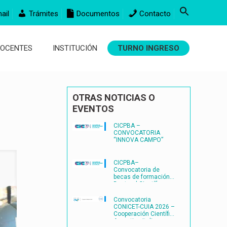
ail
Trámites
Documentos
Contacto
DOCENTES
INSTITUCIÓN
TURNO INGRESO
OTRAS NOTICIAS O
EVENTOS
CICPBA –
CONVOCATORIA
“INNOVA CAMPO”
CICPBA–
Convocatoria de
becas de formación
Doctoral Científico-
Tecnológicas
FORMACIÓN
Convocatoria
DOCTORAL
CONICET-CUIA 2026 –
CIENTÍFICO-
Cooperación Científica
TECNOLÓGICAS2027
Argentina-Italia
– (BDOC27)