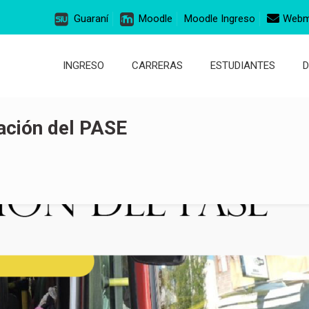
Guaraní
Moodle
Moodle Ingreso
Webm
INGRESO
CARRERAS
ESTUDIANTES
vación del PASE