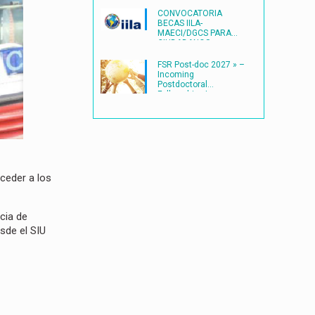
CONVOCATORIA
BECAS IILA-
MAECI/DGCS PARA
CIUDADANOS
LATINOAMERICANOS
(2027) en ITALIA
FSR Post-doc 2027 » –
Incoming
Postdoctoral
Fellowships |
Université catholique
de Louvain
(UCLouvain)
ceder a los
cia de
sde el SIU