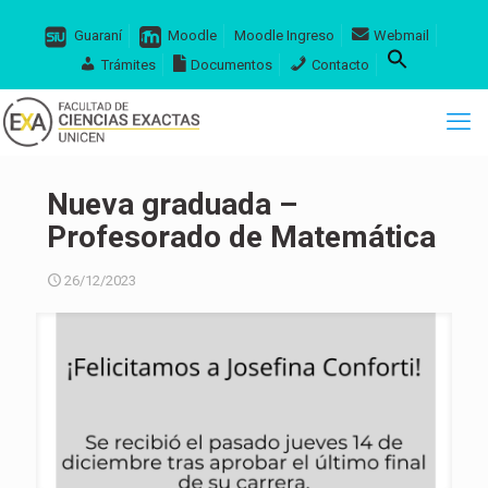
Guaraní
Moodle
Moodle Ingreso
Webmail
Trámites
Documentos
Contacto
Nueva graduada –
Profesorado de Matemática
26/12/2023