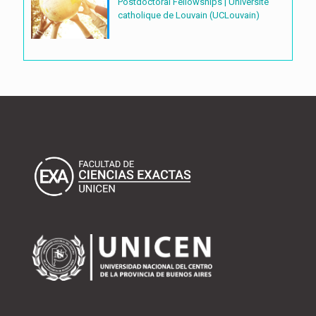
Postdoctoral Fellowships | Université
catholique de Louvain (UCLouvain)