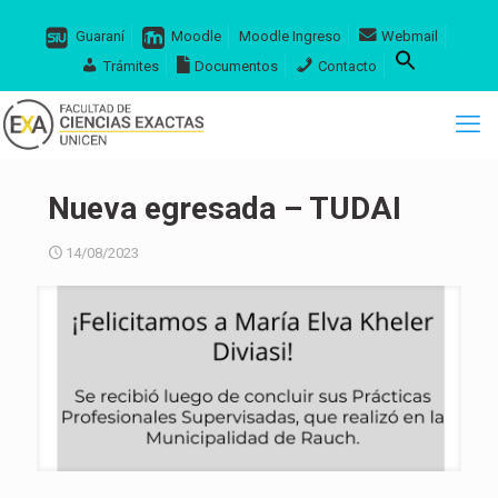
Guaraní
Moodle
Moodle Ingreso
Webmail
Trámites
Documentos
Contacto
Nueva egresada – TUDAI
14/08/2023