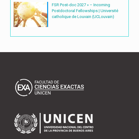
FSR Post-doc 2027 » – Incoming
Postdoctoral Fellowships | Université
catholique de Louvain (UCLouvain)