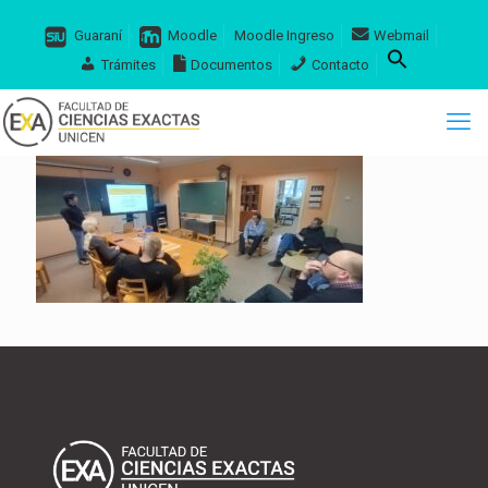
Guaraní
Moodle
Moodle Ingreso
Webmail
Trámites
Documentos
Contacto