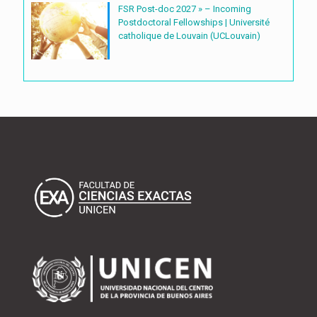
FSR Post-doc 2027 » – Incoming
Postdoctoral Fellowships | Université
catholique de Louvain (UCLouvain)