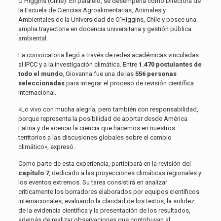
O’Higgins (Chile). En paralelo, se desempeña como Directora de
la Escuela de Ciencias Agroalimentarias, Animales y
Ambientales de la Universidad de O’Higgins, Chile y posee una
amplia trayectoria en docencia universitaria y gestión pública
ambiental.
La convocatoria llegó a través de redes académicas vinculadas
al IPCC y a la investigación climática. Entre
1.470 postulantes de
todo el mundo
, Giovanna fue una de las
556 personas
seleccionadas
para integrar el proceso de revisión científica
internacional.
«Lo vivo con mucha alegría, pero también con responsabilidad,
porque representa la posibilidad de aportar desde América
Latina y de acercar la ciencia que hacemos en nuestros
territorios a las discusiones globales sobre el cambio
climático», expresó.
Como parte de esta experiencia, participará en la revisión del
capítulo 7
, dedicado a las proyecciones climáticas regionales y
los eventos extremos. Su tarea consistirá en analizar
críticamente los borradores elaborados por equipos científicos
internacionales, evaluando la claridad de los textos, la solidez
de la evidencia científica y la presentación de los resultados,
además de realizar observaciones que contribuyan al