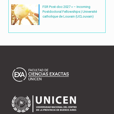
FSR Post-doc 2027 » – Incoming
Postdoctoral Fellowships | Université
catholique de Louvain (UCLouvain)