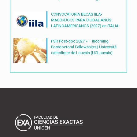
CONVOCATORIA BECAS IILA-
MAECI/DGCS PARA CIUDADANOS
LATINOAMERICANOS (2027) en ITALIA
FSR Post-doc 2027 » – Incoming
Postdoctoral Fellowships | Université
catholique de Louvain (UCLouvain)