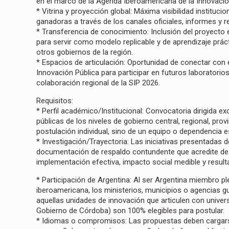
en el marco de la Agenda Iberoamericana de la Innovació
* Vitrina y proyección global: Máxima visibilidad institucio
ganadoras a través de los canales oficiales, informes y r
* Transferencia de conocimiento: Inclusión del proyecto
para servir como modelo replicable y de aprendizaje prác
otros gobiernos de la región.
* Espacios de articulación: Oportunidad de conectar con
Innovación Pública para participar en futuros laboratorio
colaboración regional de la SIP 2026.
Requisitos:
* Perfil académico/Institucional: Convocatoria dirigida e
públicas de los niveles de gobierno central, regional, prov
postulación individual, sino de un equipo o dependencia es
* Investigación/Trayectoria: Las iniciativas presentadas 
documentación de respaldo contundente que acredite d
implementación efectiva, impacto social medible y resul
* Participación de Argentina: Al ser Argentina miembro p
iberoamericana, los ministerios, municipios o agencias g
aquellas unidades de innovación que articulen con unive
Gobierno de Córdoba) son 100% elegibles para postular.
* Idiomas o compromisos: Las propuestas deben cargarse 