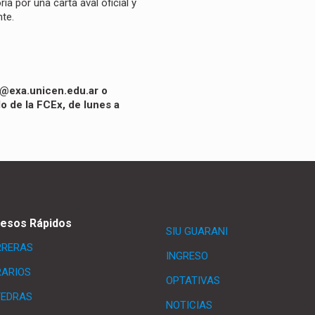
 por una carta aval oficial y
ante.
ii@exa.unicen.edu.ar
o
o de la FCEx, de lunes a
esos Rápidos
SIU GUARANI
RRERAS
INGRESO
ARIOS
OPTATIVAS
TEDRAS
NOTICIAS