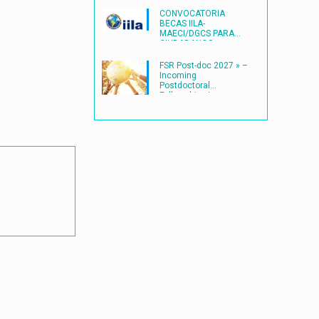
CONVOCATORIA
BECAS IILA-
MAECI/DGCS PARA
CIUDADANOS
LATINOAMERICANOS
(2027) en ITALIA
FSR Post-doc 2027 » –
Incoming
Postdoctoral
Fellowships |
Université catholique
de Louvain
(UCLouvain)