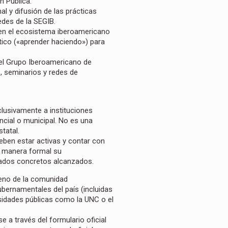
n Pública.
nal y difusión de las prácticas
edes de la SEGIB.
 en el ecosistema iberoamericano
tico («aprender haciendo») para
 el Grupo Iberoamericano de
s, seminarios y redes de
xclusivamente a instituciones
incial o municipal. No es una
tatal.
deben estar activas y contar con
e manera formal su
tados concretos alcanzados.
leno de la comunidad
ubernamentales del país (incluidas
rsidades públicas como la UNC o el
a través del formulario oficial