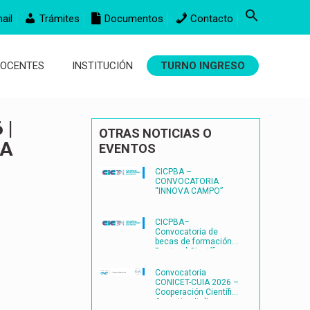
ail
Trámites
Documentos
Contacto
DOCENTES
INSTITUCIÓN
TURNO INGRESO
 |
OTRAS NOTICIAS O
ÍA
EVENTOS
CICPBA –
CONVOCATORIA
“INNOVA CAMPO”
CICPBA–
Convocatoria de
becas de formación
Doctoral Científico-
Tecnológicas
FORMACIÓN
Convocatoria
DOCTORAL
CONICET-CUIA 2026 –
CIENTÍFICO-
Cooperación Científica
TECNOLÓGICAS2027
Argentina-Italia
– (BDOC27)