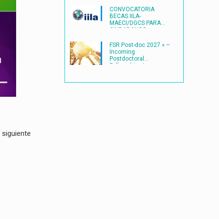
CONVOCATORIA
BECAS IILA-
MAECI/DGCS PARA
CIUDADANOS
LATINOAMERICANOS
(2027) en ITALIA
FSR Post-doc 2027 » –
Incoming
Postdoctoral
Fellowships |
Université catholique
de Louvain
(UCLouvain)
 siguiente