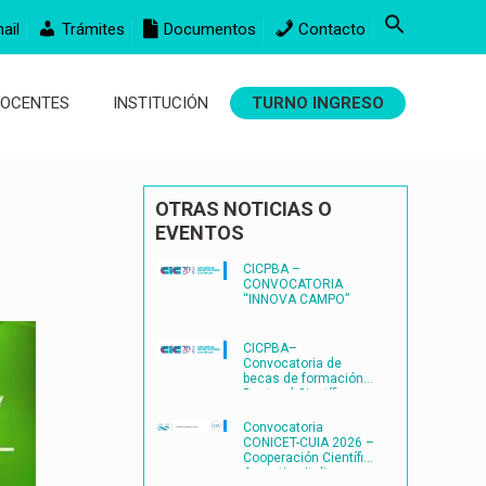
ail
Trámites
Documentos
Contacto
DOCENTES
INSTITUCIÓN
TURNO INGRESO
OTRAS NOTICIAS O
EVENTOS
CICPBA –
CONVOCATORIA
“INNOVA CAMPO”
CICPBA–
Convocatoria de
becas de formación
Doctoral Científico-
Tecnológicas
FORMACIÓN
Convocatoria
DOCTORAL
CONICET-CUIA 2026 –
CIENTÍFICO-
Cooperación Científica
TECNOLÓGICAS2027
Argentina-Italia
– (BDOC27)