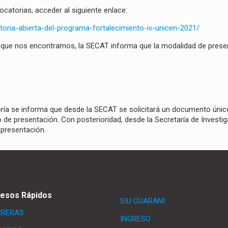
catorias, acceder al siguiente enlace:
toria-abierta-del-programa-fortalecimiento-iv-unicen-2021/
l que nos encontramos, la SECAT informa que la modalidad de prese
.
goría se informa que desde la SECAT se solicitará un documento únic
o de presentación. Con posterioridad, desde la Secretaría de Investig
 presentación.
esos Rápidos
SIU GUARANI
RRERAS
INGRESO