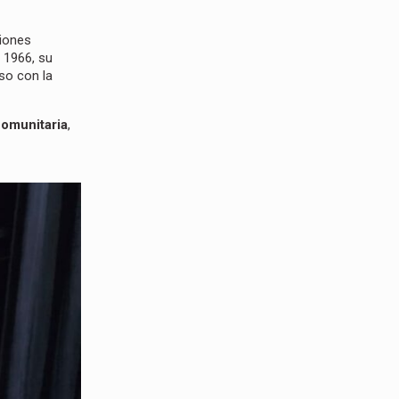
iones
n 1966, su
iso con la
comunitaria
,