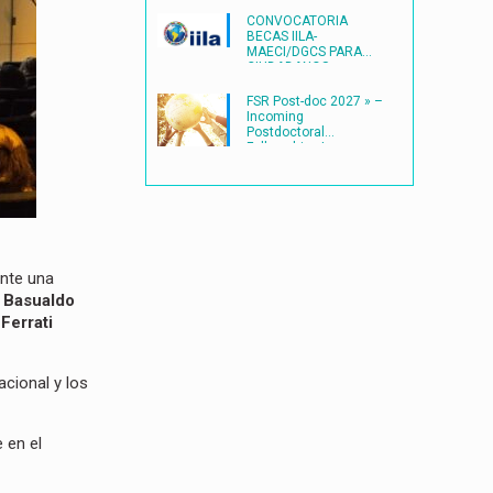
CONVOCATORIA
BECAS IILA-
MAECI/DGCS PARA
CIUDADANOS
LATINOAMERICANOS
(2027) en ITALIA
FSR Post-doc 2027 » –
Incoming
Postdoctoral
Fellowships |
Université catholique
de Louvain
(UCLouvain)
ante una
 Basualdo
Ferrati
acional y los
 en el