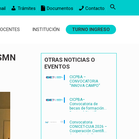
ail
Trámites
Documentos
Contacto
DOCENTES
INSTITUCIÓN
TURNO INGRESO
 SMN
OTRAS NOTICIAS O
EVENTOS
CICPBA –
CONVOCATORIA
“INNOVA CAMPO”
CICPBA–
Convocatoria de
becas de formación
Doctoral Científico-
Tecnológicas
FORMACIÓN
Convocatoria
DOCTORAL
CONICET-CUIA 2026 –
CIENTÍFICO-
Cooperación Científica
TECNOLÓGICAS2027
Argentina-Italia
– (BDOC27)