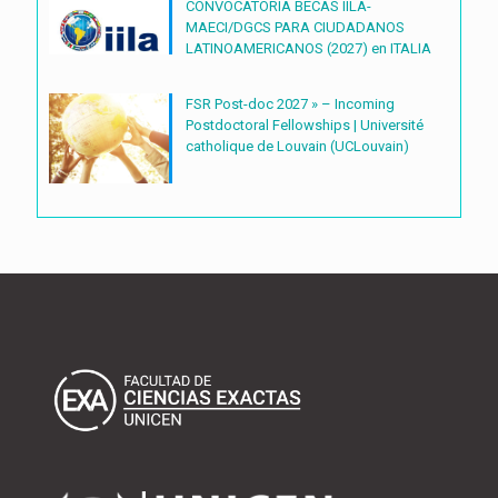
CONVOCATORIA BECAS IILA-
MAECI/DGCS PARA CIUDADANOS
LATINOAMERICANOS (2027) en ITALIA
FSR Post-doc 2027 » – Incoming
Postdoctoral Fellowships | Université
catholique de Louvain (UCLouvain)