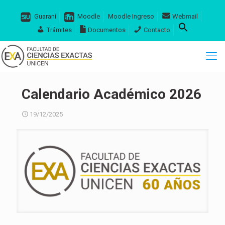
Guaraní
Moodle
Moodle Ingreso
Webmail
Trámites
Documentos
Contacto
Calendario Académico 2026
19/12/2025