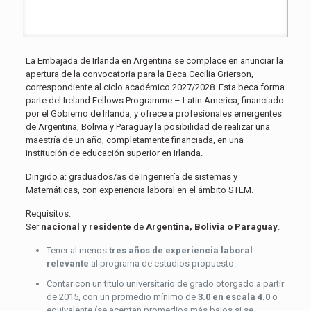
La Embajada de Irlanda en Argentina se complace en anunciar la
apertura de la convocatoria para la Beca Cecilia Grierson,
correspondiente al ciclo académico 2027/2028. Esta beca forma
parte del Ireland Fellows Programme – Latin America, financiado
por el Gobierno de Irlanda, y ofrece a profesionales emergentes
de Argentina, Bolivia y Paraguay la posibilidad de realizar una
maestría de un año, completamente financiada, en una
institución de educación superior en Irlanda.
Dirigido a:
graduados/as de Ingeniería de sistemas y
Matemáticas, con experiencia laboral en el ámbito STEM.
Requisitos:
Ser
nacional y residente
de
Argentina, Bolivia o Paraguay
.
Tener al menos
tres años de experiencia laboral
relevante
al programa de estudios propuesto.
Contar con un título universitario de grado otorgado a partir
de 2015, con un promedio mínimo de
3.0 en escala 4.0
o
equivalente (se aceptan promedios más bajos si se