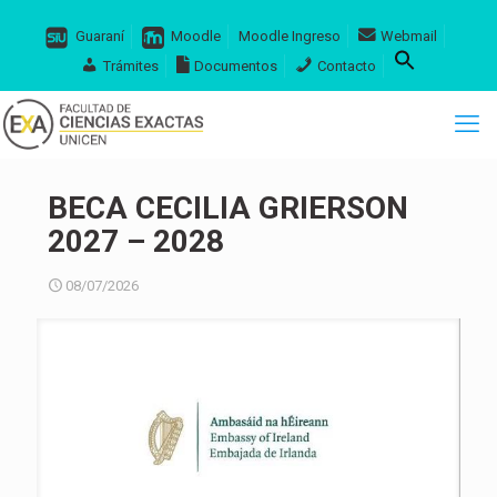
Guaraní
Moodle
Moodle Ingreso
Webmail
Trámites
Documentos
Contacto
BECA CECILIA GRIERSON
2027 – 2028
08/07/2026