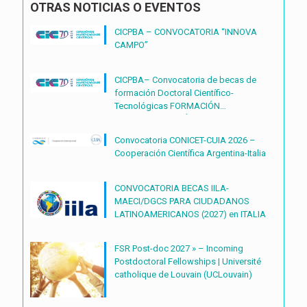
OTRAS NOTICIAS O EVENTOS
CICPBA – CONVOCATORIA “INNOVA
CAMPO”
CICPBA– Convocatoria de becas de
formación Doctoral Científico-
Tecnológicas FORMACIÓN
DOCTORAL CIENTÍFICO-
TECNOLÓGICAS2027 – (BDOC27)
Convocatoria CONICET-CUIA 2026 –
Cooperación Científica Argentina-Italia
CONVOCATORIA BECAS IILA-
MAECI/DGCS PARA CIUDADANOS
LATINOAMERICANOS (2027) en ITALIA
FSR Post-doc 2027 » – Incoming
Postdoctoral Fellowships | Université
catholique de Louvain (UCLouvain)