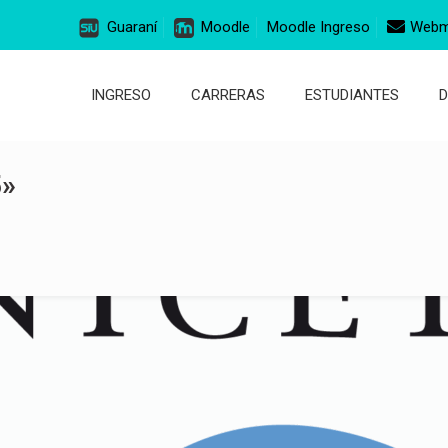
Guaraní
Moodle
Moodle Ingreso
Webm
INGRESO
CARRERAS
ESTUDIANTES
5»