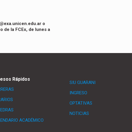
ii@exa.unicen.edu.ar
o
o de la FCEx, de lunes a
esos Rápidos
SIU GUARANI
RRERAS
INGRESO
ARIOS
OPTATIVAS
TEDRAS
NOTICIAS
ENDARIO ACADÉMICO