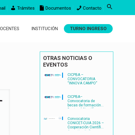
ail
Trámites
Documentos
Contacto
DOCENTES
INSTITUCIÓN
TURNO INGRESO
OTRAS NOTICIAS O
EVENTOS
CICPBA –
CONVOCATORIA
“INNOVA CAMPO”
CICPBA–
Convocatoria de
becas de formación
Doctoral Científico-
Tecnológicas
FORMACIÓN
Convocatoria
DOCTORAL
CONICET-CUIA 2026 –
CIENTÍFICO-
Cooperación Científica
TECNOLÓGICAS2027
Argentina-Italia
– (BDOC27)