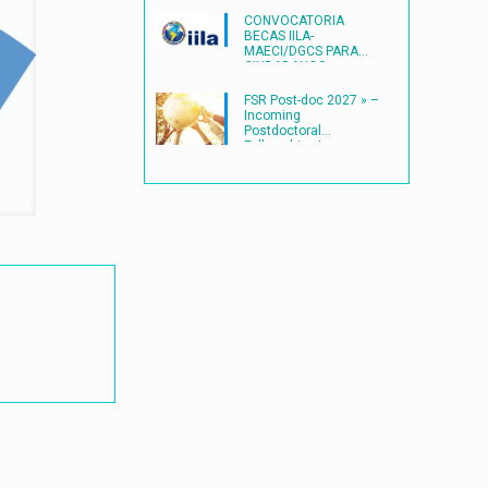
CONVOCATORIA
BECAS IILA-
MAECI/DGCS PARA
CIUDADANOS
LATINOAMERICANOS
(2027) en ITALIA
FSR Post-doc 2027 » –
Incoming
Postdoctoral
Fellowships |
Université catholique
de Louvain
(UCLouvain)